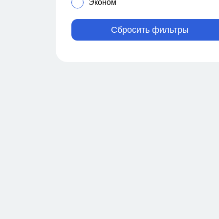
Эконом
Павлодар
Петропавловск
Сбросить фильтры
Семей
Талдыкорган
Тараз
Туркестан
Уральск
Шымкент
Экибастуз