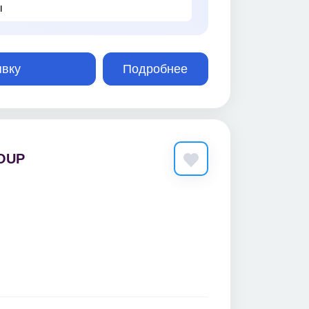
ы
явку
Подробнее
OUP