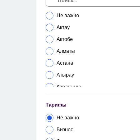
Не важно
Актау
Актобе
Алматы
Астана
Атырау
Караганда
Каскелен
Тарифы
Кокшетау
Не важно
Костанай
Бизнес
Кызылорда