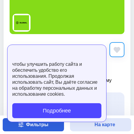
GLOBAL
4 отзыва
5.0
чтобы улучшить работу сайта и
обеспечить удобство его
«Global» — это международный таксопарк,
использования. Продолжая
предлагающий водителям доступ к большому
использовать сайт, Вы даёте согласие
количеству заказов и к...
Читать далее
на обработку персональных данных и
использование cookies.
Зарплата за месяц
Подробнее
300 000 тенге
Фильтры
На карте
Все цены